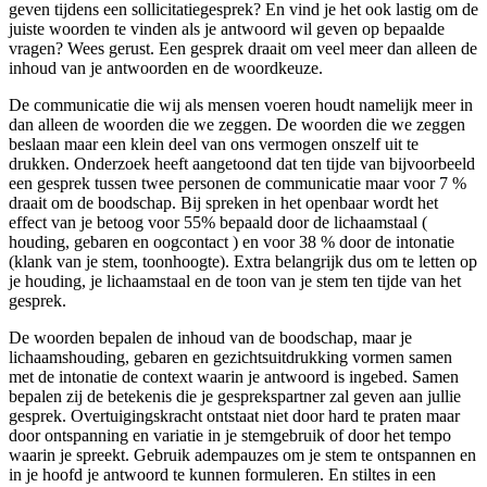
geven tijdens een sollicitatiegesprek? En vind je het ook lastig om de
juiste woorden te vinden als je antwoord wil geven op bepaalde
vragen? Wees gerust. Een gesprek draait om veel meer dan alleen de
inhoud van je antwoorden en de woordkeuze.
De communicatie die wij als mensen voeren houdt namelijk meer in
dan alleen de woorden die we zeggen. De woorden die we zeggen
beslaan maar een klein deel van ons vermogen onszelf uit te
drukken. Onderzoek heeft aangetoond dat ten tijde van bijvoorbeeld
een gesprek tussen twee personen de communicatie maar voor 7 %
draait om de boodschap. Bij spreken in het openbaar wordt het
effect van je betoog voor 55% bepaald door de lichaamstaal (
houding, gebaren en oogcontact ) en voor 38 % door de intonatie
(klank van je stem, toonhoogte). Extra belangrijk dus om te letten op
je houding, je lichaamstaal en de toon van je stem ten tijde van het
gesprek.
De woorden bepalen de inhoud van de boodschap, maar je
lichaamshouding, gebaren en gezichtsuitdrukking vormen samen
met de intonatie de context waarin je antwoord is ingebed. Samen
bepalen zij de betekenis die je gesprekspartner zal geven aan jullie
gesprek. Overtuigingskracht ontstaat niet door hard te praten maar
door ontspanning en variatie in je stemgebruik of door het tempo
waarin je spreekt. Gebruik adempauzes om je stem te ontspannen en
in je hoofd je antwoord te kunnen formuleren. En stiltes in een